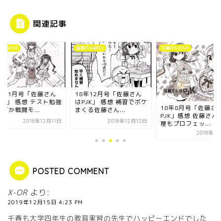
関連記事
さんはPJK
佐藤さんはPJK
佐藤さんはPJK
8年11月号「佐藤さん
18年12月号「佐藤さん
JK」 感想 テスト勉強
はPJK」 感想 補習でボケ
18年8月号「佐藤さ
ぜか戦闘モ...
まくる佐藤さん...
PJK」感想 佐藤さん
2018年12月11日
2018年12月12日
理もプロフェッ...
2018年7
POSTED COMMENT
X-OR
より:
2019年12月15日 4:23 PM
千春も大学四年生の教育実習の先生でハッピーエンドでした