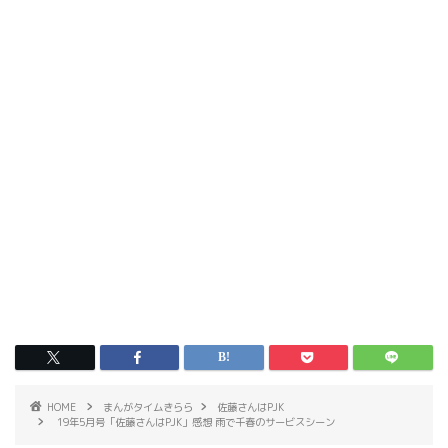
HOME
まんがタイムきらら
佐藤さんはPJK
19年5月号「佐藤さんはPJK」感想 雨で千春のサービスシーン