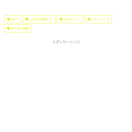
mono
しあわせ鳥見んぐ
ゆるキャン△
スローループ
恋する小惑星
スポンサーリンク