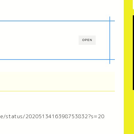
OPEN
nime/status/2020513416398753832?s=20