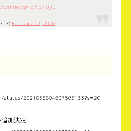
c.twitter.com/o7k3niUjl0
BUS)
February 12, 2026
al_/status/2021856804687565133?s=20
ャスト追加決定！