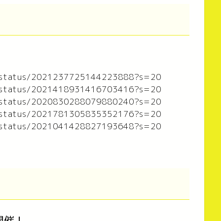
me/status/2021237725144223888?s=20
me/status/2021418931416703416?s=20
me/status/2020830288079880240?s=20
me/status/2021781305835352176?s=20
me/status/2021041428827193648?s=20
イ開催！