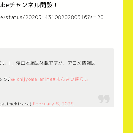
ubeチャンネル開設！
nime/status/2020514310020280546?s=20
らし！」漫画本編は休載ですが、アニメ情報は
ック♪
@ichijyoma_anime
#まんきつ暮らし
imekirara)
February 8, 2026