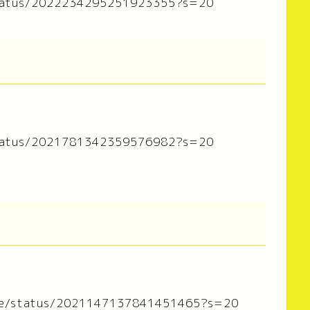
/status/2022234295251923355?s=20
/status/2021781342359576982?s=20
！
ime/status/2021147137841451465?s=20